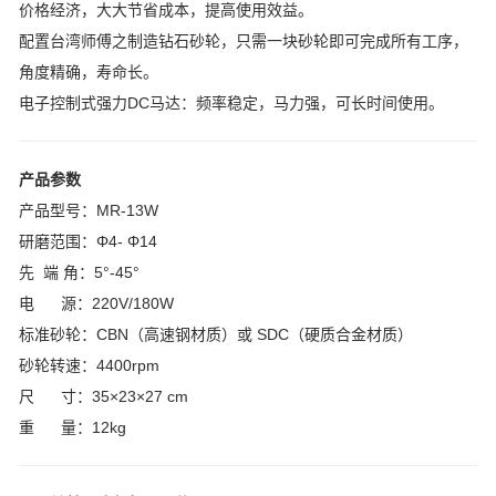
价格经济，大大节省成本，提高使用效益。
配置台湾师傅之制造钻石砂轮，只需一块砂轮即可完成所有工序，
角度精确，寿命长。
电子控制式强力DC马达：频率稳定，马力强，可长时间使用。
产品参数
产品型号：MR-13W
研磨范围：Φ4- Φ14
先 端 角：5°-45°
电 源：220V/180W
标准砂轮：CBN（高速钢材质）或 SDC（硬质合金材质）
砂轮转速：4400rpm
尺 寸：35×23×27 cm
重 量：12kg